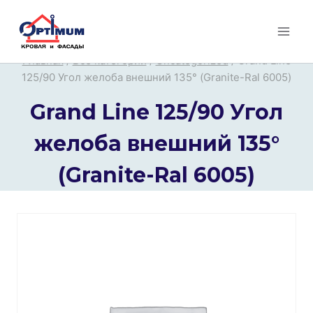
Перейти
к
содержимому
Главная
/
Все категории
/
Uncategorized
/
Grand Line
125/90 Угол желоба внешний 135° (Granite-Ral 6005)
Grand Line 125/90 Угол
желоба внешний 135°
(Granite-Ral 6005)