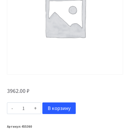
3962.00
₽
Количество
В корзину
товара
Grand
Артикул:
455360