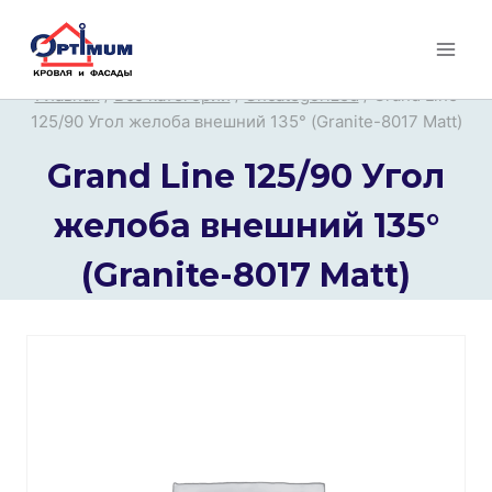
Перейти
к
содержимому
Главная
/
Все категории
/
Uncategorized
/
Grand Line
125/90 Угол желоба внешний 135° (Granite-8017 Matt)
Grand Line 125/90 Угол
желоба внешний 135°
(Granite-8017 Matt)