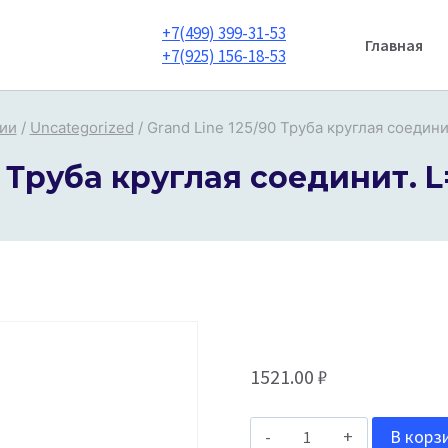
+7(499) 399-31-53
Главная
+7(925) 156-18-53
рии
/
Uncategorized
/
Grand Line 125/90 Труба круглая соединит
 Труба круглая соединит. L=
1521.00
₽
Количество
В корз