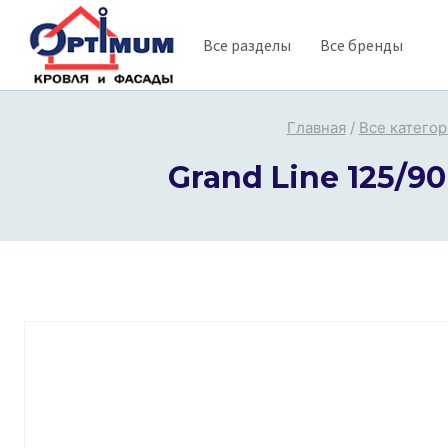
Перейти
Все разделы
Все бренды
к
содержимому
Главная
/
Все катего
Grand Line 125/90