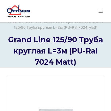
Перейти
к
содержимому
Главная
/
Все категории
/
Uncategorized
/
Grand Line
125/90 Труба круглая L=3м (PU-Ral 7024 Matt)
Grand Line 125/90 Труба
круглая L=3м (PU-Ral
7024 Matt)