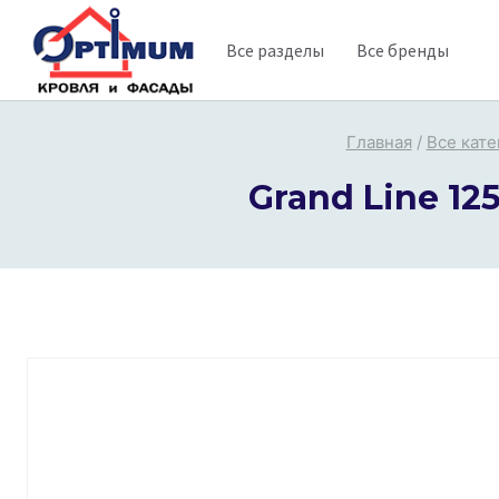
Перейти
Все разделы
Все бренды
к
содержимому
Главная
/
Все кате
Grand Line 12