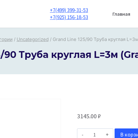
+7(499) 399-31-53
Главная
+7(925) 156-18-53
гории
/
Uncategorized
/
Grand Line 125/90 Труба круглая L=3м
5/90 Труба круглая L=3м (Gra
3145.00
₽
Количество
В корз