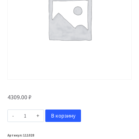
4309.00
₽
Количество
В корзину
товара
Grand
Артикул:
111028