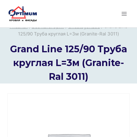
Перейти
к
содержимому
Главная
/
Все категории
/
Uncategorized
/
Grand Line
125/90 Труба круглая L=3м (Granite-Ral 3011)
Grand Line 125/90 Труба
круглая L=3м (Granite-
Ral 3011)