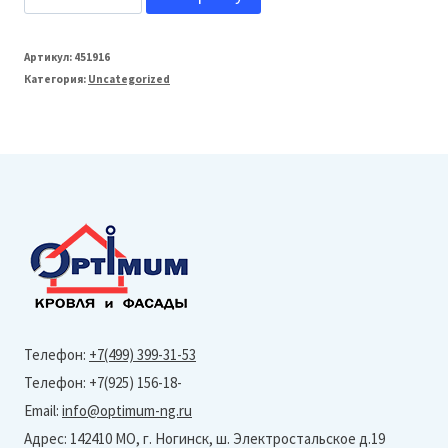
товара
Grand
Артикул:
451916
Категория:
Uncategorized
Line
125/90
Соединитель
желоба
125мм
Optima
(Полиэстер-
Ral
9005)
Телефон:
+7(499) 399-31-53
Телефон: +7(925) 156-18-
Email:
info@optimum-ng.ru
Адрес: 142410 МО, г. Ногинск, ш. Электростальское д.19