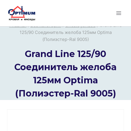
Перейти
к
содержимому
Главная
/
Все категории
/
Uncategorized
/
Grand Line
125/90 Соединитель желоба 125мм Optima
(Полиэстер-Ral 9005)
Grand Line 125/90
Соединитель желоба
125мм Optima
(Полиэстер-Ral 9005)