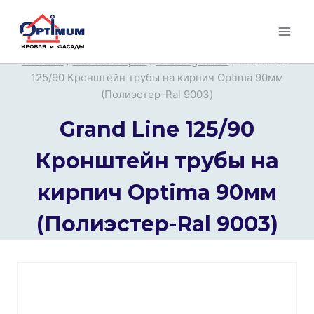
Перейти
к
содержимому
Главная
/
Все категории
/
Uncategorized
/
Grand Line
125/90 Кронштейн трубы на кирпич Optima 90мм
(Полиэстер-Ral 9003)
Grand Line 125/90
Кронштейн трубы на
кирпич Optima 90мм
(Полиэстер-Ral 9003)