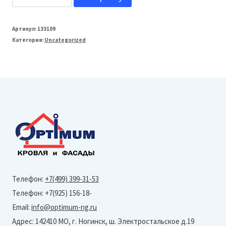
товара
Grand
Артикул:
133109
Категория:
Uncategorized
Line
125/90
Кронштейн
трубы
на
кирпич
Optima
90мм
(Полиэстер-
Телефон:
+7(499) 399-31-53
Ral
Телефон: +7(925) 156-18-
9003)
Email:
info@optimum-ng.ru
Адрес: 142410 МО, г. Ногинск, ш. Электростальское д.19