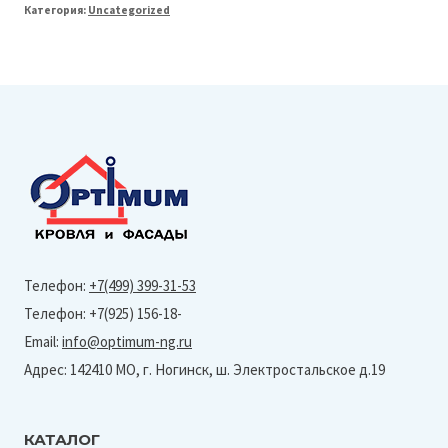
Категория:
Uncategorized
Line
125/90
Кронштейн
трубы
на
кирпич
(Granite-
RR
32)
Телефон:
+7(499) 399-31-53
Телефон: +7(925) 156-18-
Email:
info@optimum-ng.ru
Адрес: 142410 МО, г. Ногинск, ш. Электростальское д.19
КАТАЛОГ