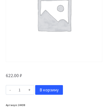
622.00
₽
Количество
В корзину
товара
Grand
Артикул:
24438