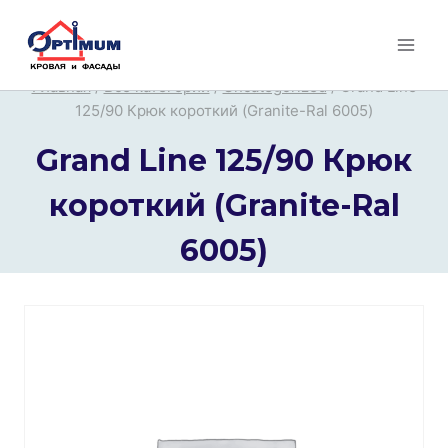
Перейти
к
содержимому
Главная
/
Все категории
/
Uncategorized
/
Grand Line
125/90 Крюк короткий (Granite-Ral 6005)
Grand Line 125/90 Крюк
короткий (Granite-Ral
6005)