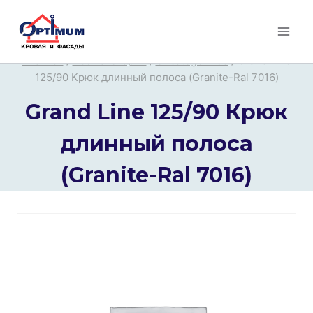
Перейти
к
содержимому
Главная
/
Все категории
/
Uncategorized
/
Grand Line
125/90 Крюк длинный полоса (Granite-Ral 7016)
Grand Line 125/90 Крюк
длинный полоса
(Granite-Ral 7016)