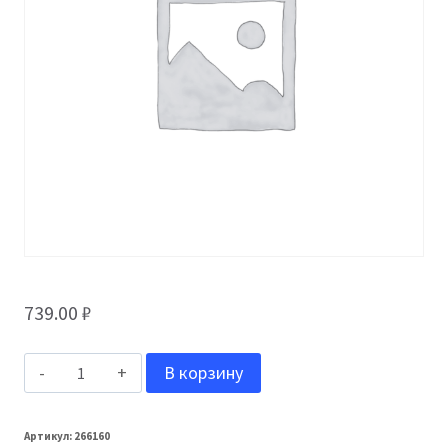
739.00
₽
Количество
В корзину
товара
Grand
Артикул:
266160