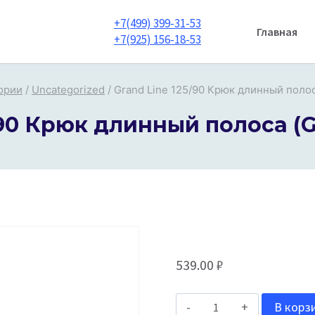
+7(499) 399-31-53
Главная
+7(925) 156-18-53
ории
/
Uncategorized
/
Grand Line 125/90 Крюк длинный полоса
/90 Крюк длинный полоса (Gr
539.00
₽
Количество
В корз