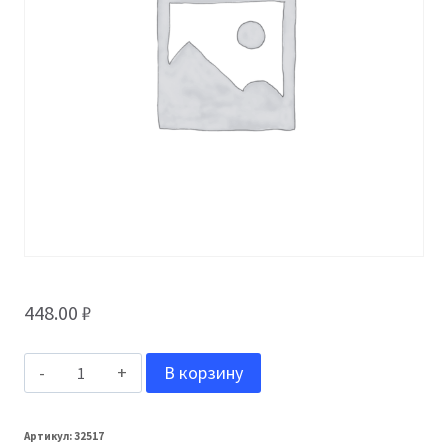
448.00
₽
Количество
В корзину
товара
Grand
Артикул:
32517