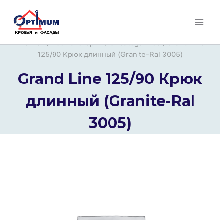
Перейти
к
содержимому
Главная
/
Все категории
/
Uncategorized
/
Grand Line
125/90 Крюк длинный (Granite-Ral 3005)
Grand Line 125/90 Крюк
длинный (Granite-Ral
3005)