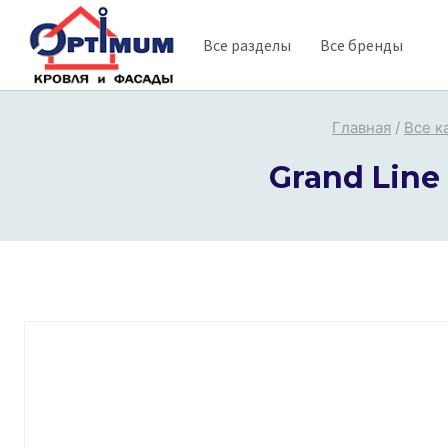
Перейти
Все разделы
Все бренды
к
содержимому
Главная
/
Все к
Grand Line