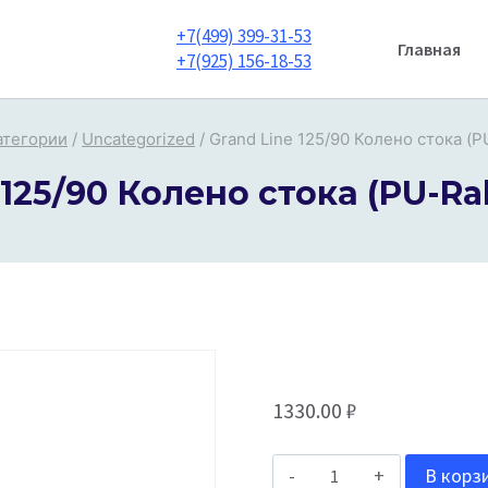
+7(499) 399-31-53
Главная
+7(925) 156-18-53
атегории
/
Uncategorized
/
Grand Line 125/90 Колено стока (P
 125/90 Колено стока (PU-Ral
1330.00
₽
Количество
В корз