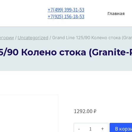
+7(499) 399-31-53
Главная
+7(925) 156-18-53
егории
/
Uncategorized
/
Grand Line 125/90 Колено стока (Gran
5/90 Колено стока (Granite-
1292.00
₽
Количество
В корз