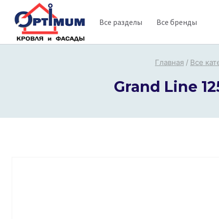
Перейти
Все разделы
Все бренды
к
содержимому
Главная
/
Все кат
Grand Line 12