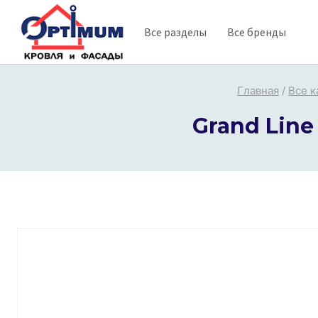
Перейти
Все разделы
Все бренды
к
содержимому
Главная
/
Все к
Grand Line