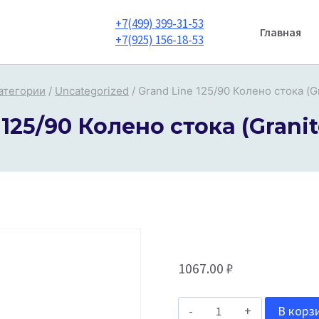
+7(499) 399-31-53
Главная
+7(925) 156-18-53
атегории
/
Uncategorized
/
Grand Line 125/90 Колено стока (G
 125/90 Колено стока (Granit
1067.00
₽
Количество
В корз