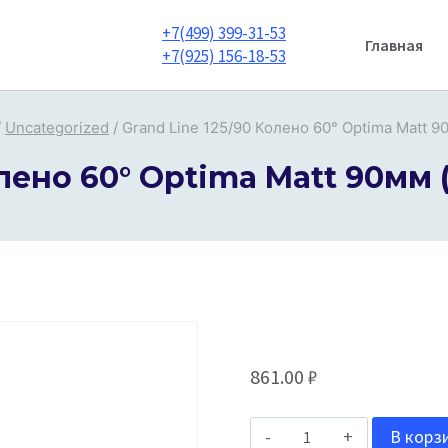
+7(499) 399-31-53
Главная
+7(925) 156-18-53
/
Uncategorized
/
Grand Line 125/90 Колено 60° Optima Matt 9
олено 60° Optima Matt 90мм 
861.00
₽
Количество
В корз