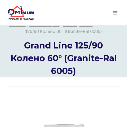
Перейти
к
содержимому
Главная
/
Все категории
/
Uncategorized
/
Grand Line
125/90 Колено 60° (Granite-Ral 6005)
Grand Line 125/90
Колено 60° (Granite-Ral
6005)