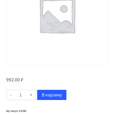
992.00
₽
Количество
В корзину
товара
Grand
Артикул:
15381