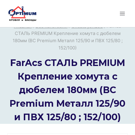
Перейти
к
содержимому
Главная
/
Все категории
/
Uncategorized
/
FarAcs
СТАЛЬ PREMIUM Крепление хомута с дюбелем
180мм (ВС Premium Металл 125/90 и ПВХ 125/80 ;
152/100)
FarAcs СТАЛЬ PREMIUM
Крепление хомута с
дюбелем 180мм (ВС
Premium Металл 125/90
и ПВХ 125/80 ; 152/100)