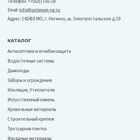
Телефон: +7(925) 156-18-
125/90
Email:
info@optimum-ng.ru
и
Адрес: 142410 МО, г. Ногинск, ш. Электростальское д.19
ПВХ
125/80
КАТАЛОГ
;
Антисептики и огнебиозащита
152/100)
Водосточные системы
Дымоходы
Заборы и ограждения
Изоляция, Утеплители
Искусственный камень
Кровельные материалы
Строительный крепеж
Тротуарная плитка
Фасадные материалы