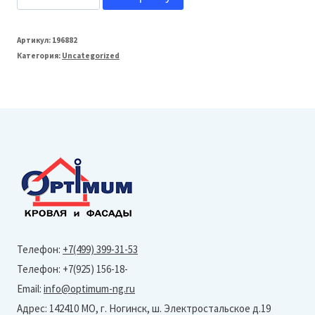
товара
FarAcs
Артикул:
196882
Категория:
Uncategorized
СТАЛЬ
PREMIUM
125/90
Желоб
водосточный
L=3м
(PLU-
RR
32)
Телефон:
+7(499) 399-31-53
Телефон: +7(925) 156-18-
Email:
info@optimum-ng.ru
Адрес: 142410 МО, г. Ногинск, ш. Электростальское д.19