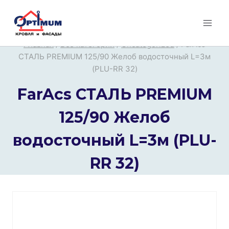
Перейти
к
содержимому
Главная
/
Все категории
/
Uncategorized
/
FarAcs
СТАЛЬ PREMIUM 125/90 Желоб водосточный L=3м
(PLU-RR 32)
FarAcs СТАЛЬ PREMIUM
125/90 Желоб
водосточный L=3м (PLU-
RR 32)