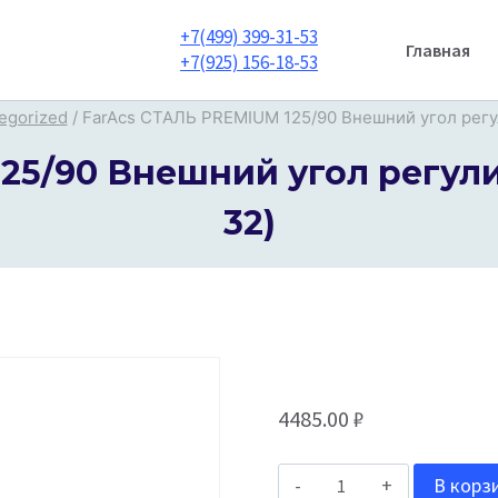
+7(499) 399-31-53
Главная
+7(925) 156-18-53
egorized
/
FarAcs СТАЛЬ PREMIUM 125/90 Внешний угол регу
25/90 Внешний угол регули
32)
4485.00
₽
Количество
В корз