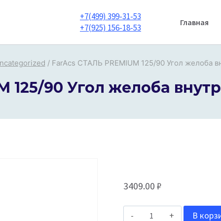
+7(499) 399-31-53
Главная
+7(925) 156-18-53
ncategorized
/
FarAcs СТАЛЬ PREMIUM 125/90 Угол желоба вн
 125/90 Угол желоба внутре
3409.00
₽
Количество
В корз