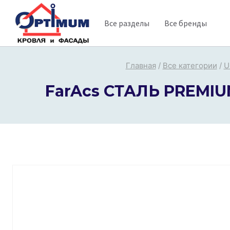
Перейти
Все разделы
Все бренды
к
содержимому
Главная
/
Все категории
/
U
FarAcs СТАЛЬ PREMIUM