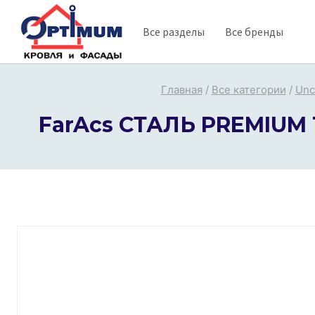
Перейти
Все разделы
Все бренды
к
содержимому
Главная
/
Все категории
/
Unc
FarAcs СТАЛЬ PREMIUM 1