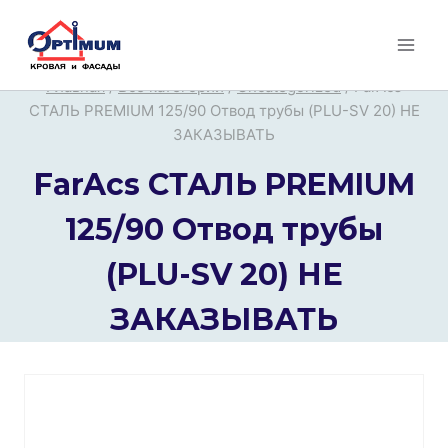
Перейти
к
содержимому
Главная
/
Все категории
/
Uncategorized
/
FarAcs
СТАЛЬ PREMIUM 125/90 Отвод трубы (PLU-SV 20) НЕ
ЗАКАЗЫВАТЬ
FarAcs СТАЛЬ PREMIUM
125/90 Отвод трубы
(PLU-SV 20) НЕ
ЗАКАЗЫВАТЬ