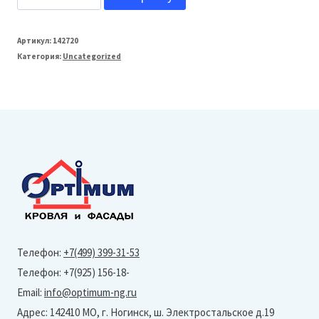
товара
FarAcs
Артикул:
142720
Категория:
Uncategorized
СТАЛЬ
125/90
Желоб
водосточный
L=3м
(Полиэстер-
RAL
3005)
Телефон:
+7(499) 399-31-53
Телефон: +7(925) 156-18-
Email:
info@optimum-ng.ru
Адрес: 142410 МО, г. Ногинск, ш. Электростальское д.19