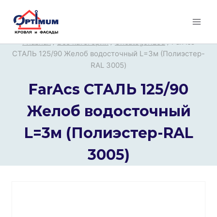
Перейти
к
содержимому
Главная
/
Все категории
/
Uncategorized
/
FarAcs
СТАЛЬ 125/90 Желоб водосточный L=3м (Полиэстер-
RAL 3005)
FarAcs СТАЛЬ 125/90
Желоб водосточный
L=3м (Полиэстер-RAL
3005)