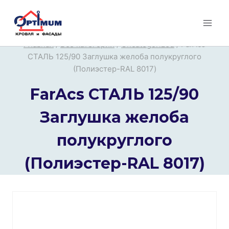
Перейти
к
содержимому
Главная
/
Все категории
/
Uncategorized
/
FarAcs
СТАЛЬ 125/90 Заглушка желоба полукруглого
(Полиэстер-RAL 8017)
FarAcs СТАЛЬ 125/90
Заглушка желоба
полукруглого
(Полиэстер-RAL 8017)