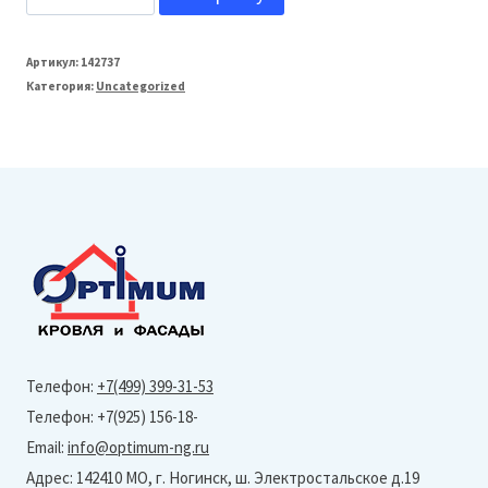
товара
FarAcs
Артикул:
142737
Категория:
Uncategorized
СТАЛЬ
125/90
Заглушка
желоба
полукруглого
(Полиэстер-
RAL
8017)
Телефон:
+7(499) 399-31-53
Телефон: +7(925) 156-18-
Email:
info@optimum-ng.ru
Адрес: 142410 МО, г. Ногинск, ш. Электростальское д.19