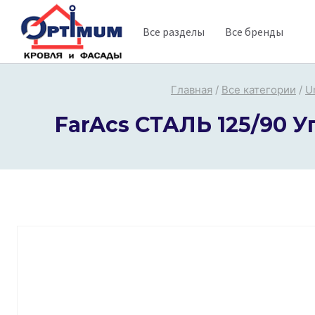
Перейти
Все разделы
Все бренды
к
содержимому
Главная
/
Все категории
/
U
FarAcs СТАЛЬ 125/90 У