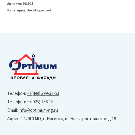
FarAcs
Артикул:
201905
Категория:
Uncategorized
СТАЛЬ
125/90
Труба
водосточная
L=2м
(Полиэстер-
RR
32)
Телефон:
+7(499) 399-31-53
Телефон: +7(925) 156-18-
Email:
info@optimum-ng.ru
Адрес: 142410 МО, г. Ногинск, ш. Электростальское д.19