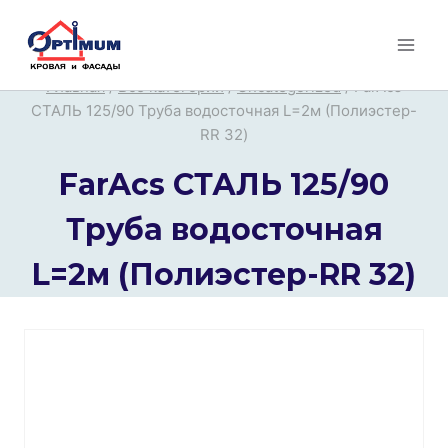
Перейти
к
содержимому
Главная
/
Все категории
/
Uncategorized
/
FarAcs
СТАЛЬ 125/90 Труба водосточная L=2м (Полиэстер-
RR 32)
FarAcs СТАЛЬ 125/90
Труба водосточная
L=2м (Полиэстер-RR 32)