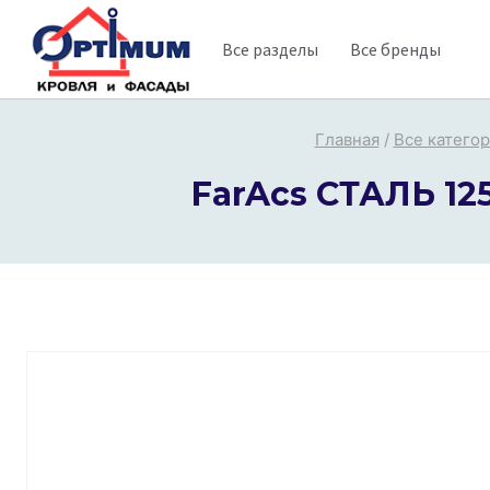
Перейти
Все разделы
Все бренды
к
содержимому
Главная
/
Все катего
FarAcs СТАЛЬ 12