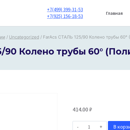
+7(499) 399-31-53
Главная
+7(925) 156-18-53
рии
/
Uncategorized
/
FarAcs СТАЛЬ 125/90 Колено трубы 60° 
5/90 Колено трубы 60° (Пол
414.00
₽
Количество
В корз