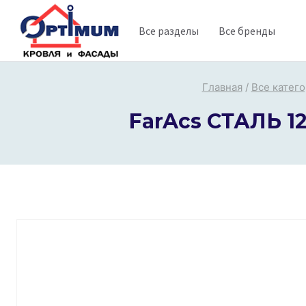
Перейти
Все разделы
Все бренды
к
содержимому
Главная
/
Все катег
FarAcs СТАЛЬ 1