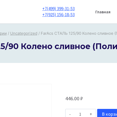
+7(499) 399-31-53
Главная
+7(925) 156-18-53
ории
/
Uncategorized
/
FarAcs СТАЛЬ 125/90 Колено сливное (
25/90 Колено сливное (Поли
446.00
₽
Количество
В корз