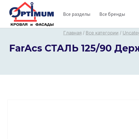
Перейти
Все разделы
Все бренды
к
содержимому
Главная
/
Все категории
/
Uncate
FarAcs СТАЛЬ 125/90 Де