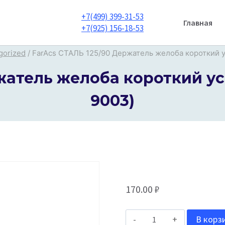
+7(499) 399-31-53
Главная
+7(925) 156-18-53
gorized
/
FarAcs СТАЛЬ 125/90 Держатель желоба короткий 
ржатель желоба короткий у
9003)
170.00
₽
Количество
В корз