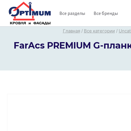
Перейти
Все разделы
Все бренды
к
содержимому
Главная
/
Все категории
/
Uncat
FarAcs PREMIUM G-планка