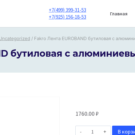
+7(499) 399-31-53
Главная
+7(925) 156-18-53
Uncategorized
/
Fakro Лента EUROBAND бутиловая с алюмини
D бутиловая с алюминиевым
1760.00
₽
Количество
В корз