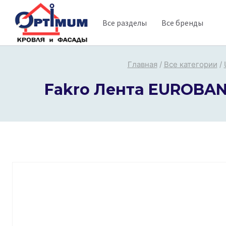
Перейти
Все разделы
Все бренды
к
содержимому
Главная
/
Все категории
/
Fakro Лента EUROBAN