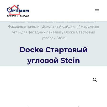
Перейти
к
содержимому
Главная
/
Все категории
/
Фасадные материалы
/
Фасадные панели (Цокольный сайдинг)
/
Наружные
углы для фасадных панелей
/
Docke Стартовый
угловой Stein
Docke Стартовый
угловой Stein