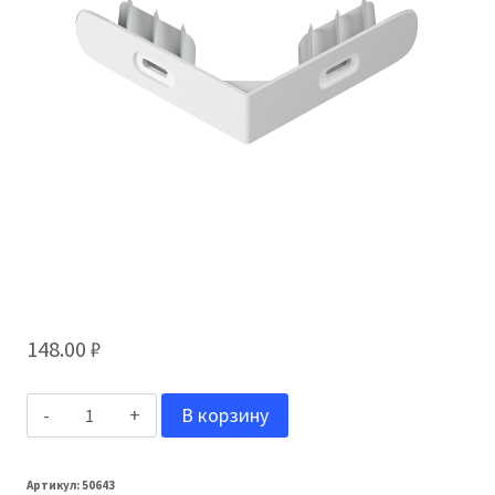
148.00
₽
Количество
В корзину
товара
Docke
Артикул:
50643