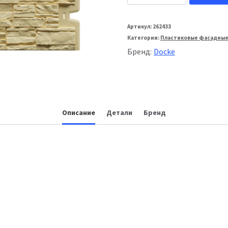
товара
Docke
Артикул:
262433
Категории:
Пластиковые фасадные
Фасадная
Бренд:
Docke
панель
Standard
Алтай
Кремовый
Описание
Детали
Бренд