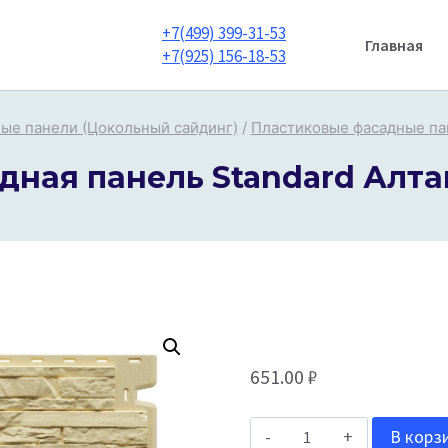
+7(499) 399-31-53
Главная
+7(925) 156-18-53
ые панели (Цокольный сайдинг)
/
Пластиковые фасадные па
дная панель Standard Алт
651.00
₽
Количество
В корз