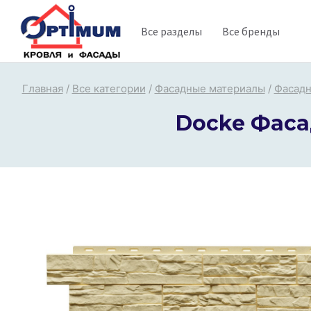
Перейти
Все разделы
Все бренды
к
содержимому
Главная
/
Все категории
/
Фасадные материалы
/
Фасадн
Docke Фаса