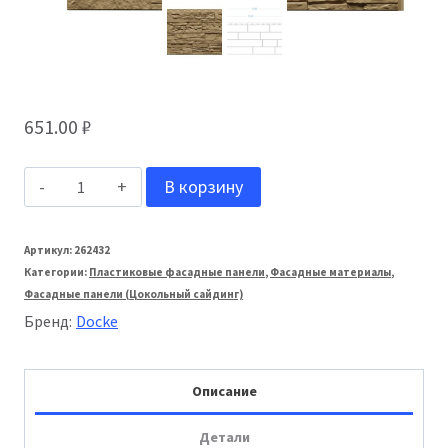
651.00
₽
Количество
В корзину
товара
Docke
Артикул:
262432
Категории:
Пластиковые фасадные панели
,
Фасадные материалы
,
Фасадная
Фасадные панели (Цокольный сайдинг)
панель
Бренд:
Docke
Standard
Алтай
Описание
Корица
Детали