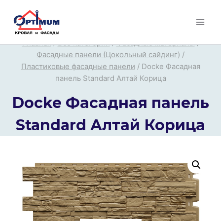
Перейти
к
содержимому
Главная
/
Все категории
/
Фасадные материалы
/
Фасадные панели (Цокольный сайдинг)
/
Пластиковые фасадные панели
/
Docke Фасадная
панель Standard Алтай Корица
Docke Фасадная панель
Standard Алтай Корица