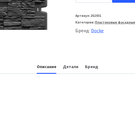
товара
Docke
Артикул:
262431
Категории:
Пластиковые фасадные
Фасадная
Бренд:
Docke
панель
Standard
Алтай
Графит
Описание
Детали
Бренд