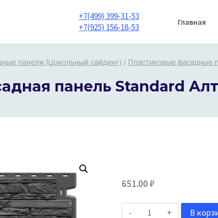
+7(499) 399-31-53
Главная
+7(925) 156-18-53
дные панели (Цокольный сайдинг)
/
Пластиковые фасадные 
адная панель Standard Ал
651.00
₽
Количество
В корз