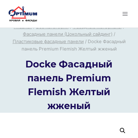
Перейти
к
содержимому
Главная
/
Все категории
/
Фасадные материалы
/
Фасадные панели (Цокольный сайдинг)
/
Пластиковые фасадные панели
/
Docke Фасадный
панель Premium Flemish Желтый жженый
Docke Фасадный
панель Premium
Flemish Желтый
жженый