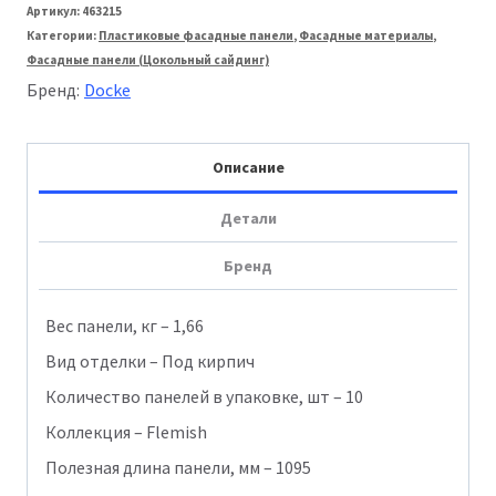
Docke
Артикул:
463215
Категории:
Пластиковые фасадные панели
,
Фасадные материалы
,
Фасадный
Фасадные панели (Цокольный сайдинг)
панель
Бренд:
Docke
Premium
Flemish
Описание
Желтый
Детали
жженый
Бренд
Вес панели, кг – 1,66
Вид отделки – Под кирпич
Количество панелей в упаковке, шт – 10
Коллекция – Flemish
Полезная длина панели, мм – 1095