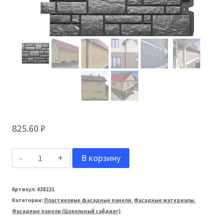
825.60
₽
Количество
В корзину
товара
Docke:
Артикул:
438221
Категории:
Пластиковые фасадные панели
,
Фасадные материалы
,
Фасадная
Фасадные панели (Цокольный сайдинг)
панель