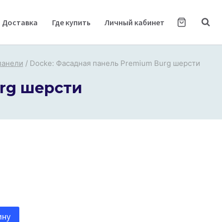
Доставка
Где купить
Личный кабинет
панели
/
Docke: Фасадная панель Premium Burg шерсти
rg шерсти
ину