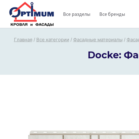
Перейти
Все разделы
Все бренды
к
содержимому
Главная
/
Все категории
/
Фасадные материалы
/
Фаса
Docke: Ф