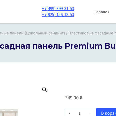
+7(499) 399-31-53
Главная
+7(925) 156-18-53
дные панели (Цокольный сайдинг)
/
Пластиковые фасадные 
асадная панель Premium Bu
749.00
₽
Количество
В корз