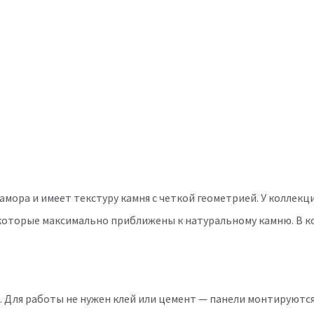
мора и имеет текстуру камня с четкой геометрией. У коллекц
 которые максимально приближены к натуральному камню. В к
. Для работы не нужен клей или цемент — панели монтируютс