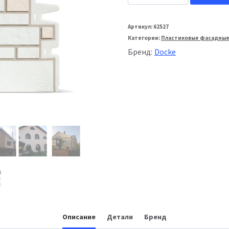
товара
Docke:
Артикул:
62527
Категории:
Пластиковые фасадные
Фасадная
Бренд:
Docke
панель
Premium
Burg
шерсти
Описание
Детали
Бренд