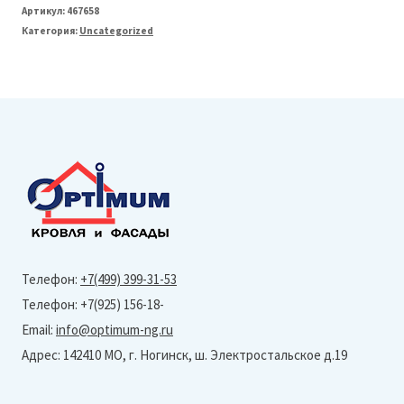
Docke
Артикул:
467658
Категория:
Uncategorized
LUX
Сайдинг
Лиственница
Блок-
Хаус
D4,7T
L=3,6м
Алтайский
Телефон:
+7(499) 399-31-53
Телефон: +7(925) 156-18-
Email:
info@optimum-ng.ru
Адрес: 142410 МО, г. Ногинск, ш. Электростальское д.19