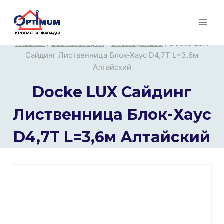
Перейти
к
содержимому
Главная
/
Все категории
/
Uncategorized
/
Docke LUX
Сайдинг Лиственница Блок-Хаус D4,7T L=3,6м
Алтайский
Docke LUX Сайдинг
Лиственница Блок-Хаус
D4,7T L=3,6м Алтайский