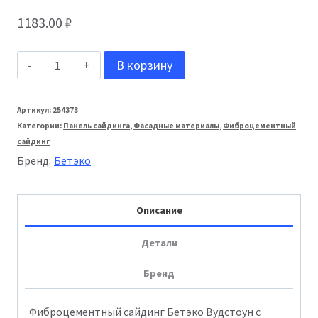
1183.00
₽
Количество
В корзину
товара
Бетэко:
Артикул:
254373
Категории:
Панель сайдинга
,
Фасадные материалы
,
Фиброцементный
Фиброцементный
сайдинг
сайдинг
Бренд:
Бетэко
Вудстоун
Ral
Описание
8017
Детали
Бренд
Фиброцементный сайдинг Бетэко Вудстоун с