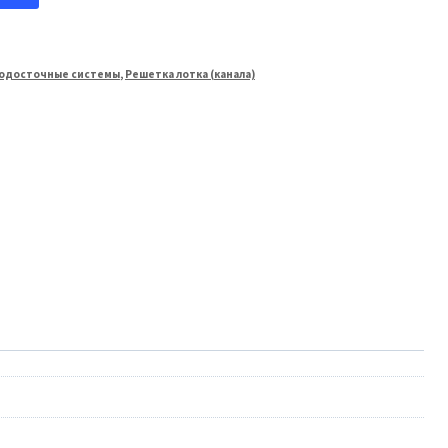
одосточные системы
,
Решетка лотка (канала)