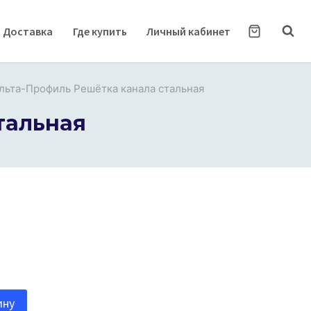
Доставка
Где купить
Личный кабинет
льта-Профиль Решётка канала стальная
тальная
ину