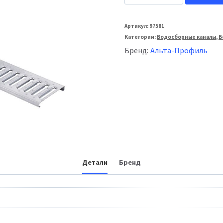
товара
Альта-
Артикул:
97581
Категории:
Водосборные каналы
,
В
Профиль
Бренд:
Альта-Профиль
Решётка
канала
стальная
Детали
Бренд