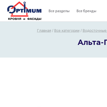
Перейти
Все разделы
Все бренды
к
содержимому
Главная
/
Все категории
/
Водосточные
Альта-