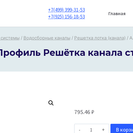
+7(499) 399-31-53
Главная
+7(925) 156-18-53
 системы
/
Водосборные каналы
/
Решетка лотка (канала)
/
А
Профиль Решётка канала с
795.46
₽
Количество
В корз