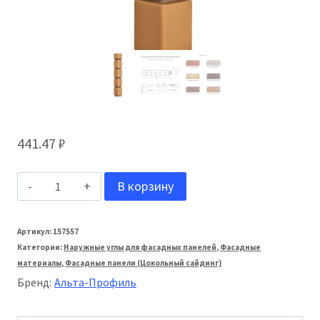
441.47
₽
Количество
В корзину
товара
Альта-
Артикул:
157557
Категории:
Наружные углы для фасадных панелей
,
Фасадные
Профиль
материалы
,
Фасадные панели (Цокольный сайдинг)
Внешний
Бренд:
Альта-Профиль
угол