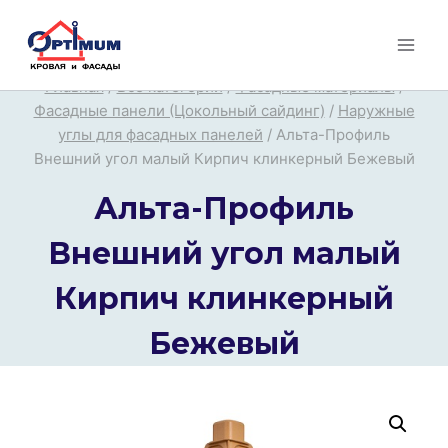
Перейти
к
содержимому
Главная
/
Все категории
/
Фасадные материалы
/
Фасадные панели (Цокольный сайдинг)
/
Наружные
углы для фасадных панелей
/
Альта-Профиль
Внешний угол малый Кирпич клинкерный Бежевый
Альта-Профиль
Внешний угол малый
Кирпич клинкерный
Бежевый