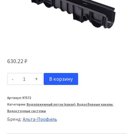
630.22
₽
Количество
В корзину
товара
Альта-
Артикул:
97572
Категории:
Водоприемный лоток (канал)
,
Водосборные каналы
,
Профиль
Водосточные системы
Канал
Бренд:
Альта-Профиль
водоотводной